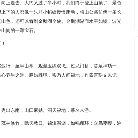
，向上走去。大约又过了半小时，我们终于登上山顶了。景色
现上下的人都像一只只小蚂蚁慢慢爬动，梅山公路仿佛一条长
光山色，还可以看到金鹅湖全貌。金鹅湖湖面水平如镜，波光
在山间的一颗宝石。
天！
溪迟行。至半山亭，观瀑玉练双飞。过龙门桥，赏泉神功一
修心养生之道。麻姑胜境，实乃人间福地，作四言骈文以记
。
。秀出东南，山曰麻姑。洞天福地，慕名来游。
。荗林修竹，隐天敝日。锦溪潺潺，如鸣佩环；众鸟嘤嘤，婉