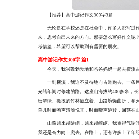
【推荐】高中游记作文300字3篇
无论是在学校还是在社会中，许多人都写过
来，思考自己未来的方向。那要怎么写好作文呢？
考借鉴，希望可以帮助到有需要的朋友。
高中游记作文300字 篇1
今天，我兴致勃勃地和爸爸妈妈一起去横溪
一到横溪，我迫不及待地向古道跑去。一条
光绪年间时修建的路。这座山海拔约400多米，长
密翠绿、挺拔的竹林挺立着。山路蜿蜒曲折，参天
鸟儿时而鸣声清脆悦耳，时而啼声婉转，回荡在
山路越来越陡峭，越来越崎岖。我累得气喘
我还是奋力向上爬去。在路上，还有许多上了年