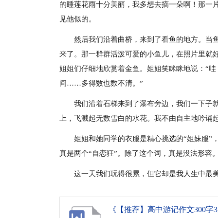
的睡莲花雨十分美丽，我多想去摘一朵啊！那一
见他似的。
然后我们沿着曲桥，来到了看鱼的地方。当
来了。那一群群活泼可爱的小鱼儿，在照片里就
姐姐们仔细地欣赏着金鱼。姐姐笑眯眯地说：“
间……多得数也数不清。”
我们沿着石梯来到了瀑布旁边，我们一下子
上，飞溅起无数雪白的水花。我不由自主地吟诵起
姐姐和她同学的衣服是精心挑选的“姐妹服”
真是两个“自恋狂”。除了这个词，真是没法形容
这一天我们玩得很累，但它却是我人生中最
《【推荐】高中游记作文300字3篇