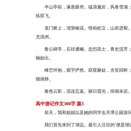
半山亭前，瀑悬眼帘。猛浪溅岩，风卷雪涌
练双飞。
龙门桥上，清荣峻荗。怪柏屹立，山岩迸裂
尤清冽。
鲁公碑亭，石径通幽。忠烈高士，青史流芳
轴如出。
峰峦环抱，观宇俨然。窈窕麻姑，含笑回眸
烟俱静。
春色云影，流连忘返。丽日霞光，徘徊未还
高中游记作文300字 篇3
前天，我和姐姐以及她的同学去月潭公园游
我们首先来到了湖边。最引人注目的`便是湖