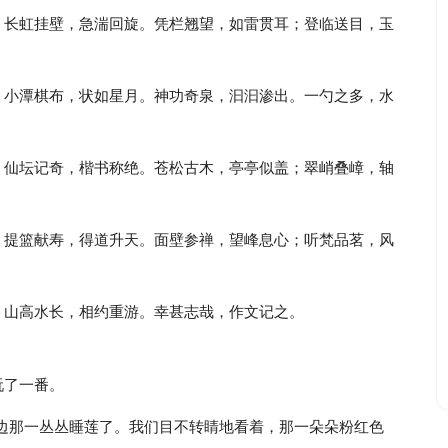
；长虹挂壁，急湍回旋。凭栏翘望，如雷贯耳；登临送目，玉
。小潭棋布，状如星月。神功奇泉，汩汩渗出。一勺之多，水
；仙坛记奇，楷书称绝。苍松古木，亭亭似盖；翠峭叠嶂，轴
；提篮献寿，得道升天。面壁参禅，望峰息心；听梵品茗，风
。山高水长，相约重游。幸甚志哉，作文记之。
玩了一番。
边那一丛丛睡莲了。我们目不转睛地看着，那一朵朵粉红色