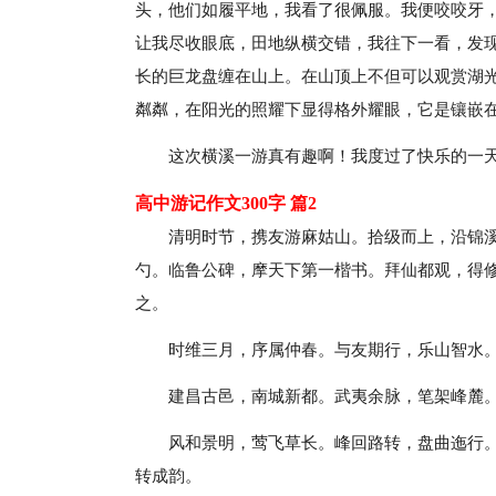
头，他们如履平地，我看了很佩服。我便咬咬牙
让我尽收眼底，田地纵横交错，我往下一看，发
长的巨龙盘缠在山上。在山顶上不但可以观赏湖
粼粼，在阳光的照耀下显得格外耀眼，它是镶嵌
这次横溪一游真有趣啊！我度过了快乐的一
高中游记作文300字 篇2
清明时节，携友游麻姑山。拾级而上，沿锦
勺。临鲁公碑，摩天下第一楷书。拜仙都观，得
之。
时维三月，序属仲春。与友期行，乐山智水
建昌古邑，南城新都。武夷余脉，笔架峰麓
风和景明，莺飞草长。峰回路转，盘曲迤行
转成韵。