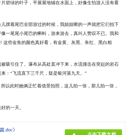
片片碧绿的叶子，平展展地铺在水面上，好像生怕游人没有看
鱼儿摆着尾巴全部游过的时候，我姐姐嚓的一声就把它们拍下
好像一尾尾小尾巴的蝌蚪，游来游去，真叫人赞叹不已。我和
哇！这些金鱼的颜色真好看，有金黄、灰黑、朱红、黑白相
就被吸引住了。瀑布从高处直冲下来，水流撞击在突起的岩石
来：“飞流直下三千尺，疑是银河落九天。”
，所以此时她俩正忙着借景拍照，这儿拍一张，那儿拍一张，
。
美好的一天。
.doc》
点击下载文档