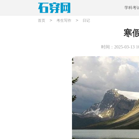
学科考
>
>
首页
考生写作
日记
寒
时间：2025-03-13 10