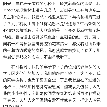
阳光，走在石子铺成的小径上，欣赏着两旁的风景。我
奇怪地发现梅树上没有几朵花，反倒是地上开着许多二
月兰和蝴蝶花。我便想：难道来迟了？与梅花擦肩而过
了？到了梅花山看不到梅花岂不是很遗憾？带着郁郁的
心情继续着游程。令人欣喜的是，不多久我就扔掉了坏
情绪。看着漫山遍野的绿色当中点缀着的红、黄、蓝，
闻着一不留神就塞满鼻腔的花草清香，感受着迎面吹来
的带着浓浓暖意的春风，我忽然感觉触摸到了春天，那
种感觉是那么的实在，不由得我醉了。
在回程时，我们的车子带上了两位别的班掉队的同
学，因为他们的加入，我们的座位不够了。为了不让我
的同学挨挤，也为了更安全些，于是我就坐在了过道的
地板上。虽然那种感觉有些憋屈，但我认为值得，因为
我的小小牺牲，令那两位同学在春游结束后再次触摸到
了春天。人与人之间互助友爱不就像春天一样让人感觉
暖暖的吗？