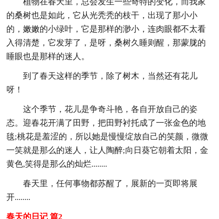
植物在春天里，总会发生一些奇特的变化，而我家
的桑树也是如此，它从光秃秃的枝干，出现了那小小
的，嫩嫩的小绿叶，它是那样的渺小，连肉眼都不太看
入得清楚，它发芽了，是呀，桑树久睡则醒，那蒙胧的
睡眼也是那样的迷人。
到了春天这样的季节，除了树木，当然还有花儿
呀！
这个季节，花儿是争奇斗艳，各自开放自己的姿
态。迎春花开满了田野，把田野衬托成了一张金色的地
毯;桃花是羞涩的，所以她是慢慢绽放自己的笑颜，微微
一笑就是那么的迷人，让人陶醉;向日葵它朝着太阳，金
黄色,笑得是那么的灿烂........
春天里，任何事物都苏醒了，展新的一页即将展
开........
春天的日记 篇2