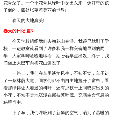
花骨朵了。一个个花骨从绿叶中探出头来，像好奇的孩
子似的，四处张望着美丽的世界!
春天的大地真美!
春天的日记 篇5
今天学校组织我们去梅花山春游。我很早就到了学
校，一进教室就看到了许多和我一样兴奋地早到的同
学，大家唧唧喳喳地聊着，期盼着早点出发。终于，我
们坐上大巴车向梅花山进发了。
一路上，我们在车里谈笑风生，不知不觉，车子进
了一条林荫大道。同学们都不由自主地拉开了窗帘，看
着那绿得让人着迷的树叶，还有那枝干上间或探出头的
小花，不知不觉地沉浸在那枝繁叶茂、充满生命气息的
秘境当中。
下了车，我们呼吸到了新鲜的空气，晒到了温暖的