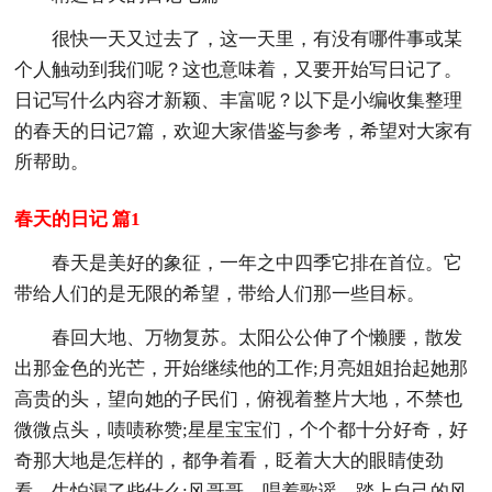
很快一天又过去了，这一天里，有没有哪件事或某
个人触动到我们呢？这也意味着，又要开始写日记了。
日记写什么内容才新颖、丰富呢？以下是小编收集整理
的春天的日记7篇，欢迎大家借鉴与参考，希望对大家有
所帮助。
春天的日记 篇1
春天是美好的象征，一年之中四季它排在首位。它
带给人们的是无限的希望，带给人们那一些目标。
春回大地、万物复苏。太阳公公伸了个懒腰，散发
出那金色的光芒，开始继续他的工作;月亮姐姐抬起她那
高贵的头，望向她的子民们，俯视着整片大地，不禁也
微微点头，啧啧称赞;星星宝宝们，个个都十分好奇，好
奇那大地是怎样的，都争着看，眨着大大的眼睛使劲
看，生怕漏了些什么;风哥哥，唱着歌谣，踏上自己的风