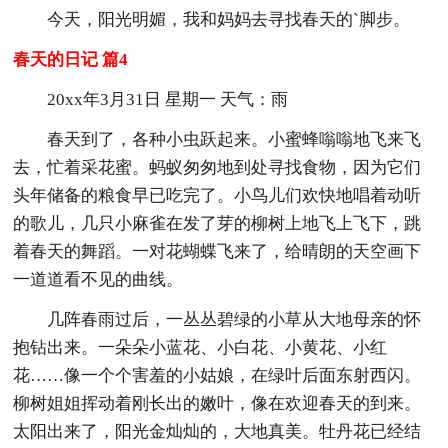
今天，阳光明媚，我和妈妈去寻找春天的`脚步。
春天的日记 篇4
20xx年3月31日 星期一 天气：雨
春天到了，各种小虫跃起来。小蜜蜂嗡嗡地飞来飞
去，忙着采花蜜。蚂蚁匆匆地到处寻找食物，因为它们
头年储备的粮食早已吃完了。小鸟儿们欢快地唱着动听
的歌儿，几只小麻雀在发了芽的柳树上地飞上飞下，跳
着春天的舞蹈。一对花蝴蝶飞来了，给晴朗的天空画下
一道道看不见的曲线。
几阵春雨过后，一丛丛碧绿的小草从大地母亲的怀
抱钻出来。一朵朵小蓝花、小白花、小黄花、小红
花……像一个个害羞的小姑娘，在绿叶后面东射西闪。
柳树姐姐挥动着刚长出的嫩叶，像在欢迎春天的到来。
太阳出来了，阳光金灿灿的，大地真美。牡丹花已经结