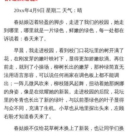
20xx年4月9日 星期二 天气：晴
春姑娘迈着轻盈的脚步，走进了我们的校园，她走
到哪里，哪里就是一片绿色，鲜嫩的绿色，每一处都在
诉说着：春天来了。
早晨，我走进校园，看到校门口花坛里的树开满了
花，在刚发芽的嫩叶映衬下，显得更加娇嫩欲滴。再往
前走，就到了小操场，柳树长出的嫩芽，那种绿简直无
法用语言形容，可以说任何画家在调色板上都不能调
出；一阵儿微风吹来，柳枝随风起舞，扭动着她那婀娜
的身姿，像是在炫耀她的新装。走进校园的后院，花坛
里的冬青也长出了新的绿叶，与以前墨绿色的叶子显得
与众不同，充满了生机。小草也从地里探出头来，左顾
右盼才知道春天来了。
春姑娘不仅给花草树木换上了新装，也让同学们换