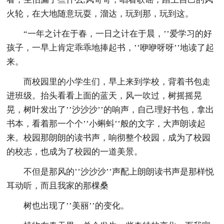
火轮，在大地随意玩耍，溜达，玩到那，玩到这。
“一年之计在于春，一日之计在于晨，’’爱学习的好
孩子，一早上肯定乖乖地捧起书，’’咿咿呀呀’’地读了起
来。
而校园里的小学生们，早上来到学校，背着书包走
进班级。抬头看看上面的蓝天，风一吹过，树摇摇晃
晃，树叶发出了’’沙沙沙’’的响声，自己理好书包，拿出
书本，看着那一个个’’小蝌蚪’’般的文字，大声朗读起
来。校园那朗朗的读书声，响彻整个校园，成为了校园
的校志，也成为了校园的一道美景。
不但是那风的’’沙沙沙’’声配上朗朗读书声是那样悦
耳动听，而且我家的那棵桑
树也出现了’’美丽’’的变化。