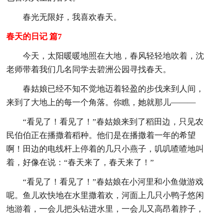
春光无限好，我喜欢春天。
春天的日记 篇7
今天，太阳暖暖地照在大地，春风轻轻地吹着，沈
老师带着我们几名同学去碧洲公园寻找春天。
春姑娘已经不知不觉地迈着轻盈的步伐来到人间，
来到了大地上的每一个角落。你瞧，她就那儿———
“看见了！看见了！”春姑娘来到了稻田边，只见农
民伯伯正在播撒着稻种。他们是在播撒着一年的希望
啊！田边的电线杆上停着的几只小燕子，叽叽喳喳地叫
着，好像在说：“春天来了，春天来了！”
“看见了！看见了！”春姑娘在小河里和小鱼做游戏
呢。鱼儿欢快地在水里撒着欢，河面上几只小鸭子悠闲
地游着，一会儿把头钻进水里，一会儿又高昂着脖子，