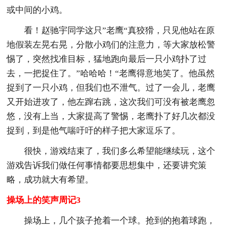
或中间的小鸡。
看！赵驰宇同学这只”老鹰“真狡猾，只见他站在原
地假装左晃右晃，分散小鸡们的注意力，等大家放松警
惕了，突然找准目标，猛地跑向最后一只小鸡扑了过
去，一把捉住了。”哈哈哈！“老鹰得意地笑了。他虽然
捉到了一只小鸡，但我们也不泄气。过了一会儿，老鹰
又开始进攻了，他左蹿右跳，这次我们可没有被老鹰忽
悠，没有上当，大家提高了警惕，老鹰扑了好几次都没
捉到，到是他气喘吁吁的样子把大家逗乐了。
很快，游戏结束了，我们多么希望能继续玩，这个
游戏告诉我们做任何事情都要思想集中，还要讲究策
略，成功就大有希望。
操场上的笑声周记3
操场上，几个孩子抢着一个球。抢到的抱着球跑，