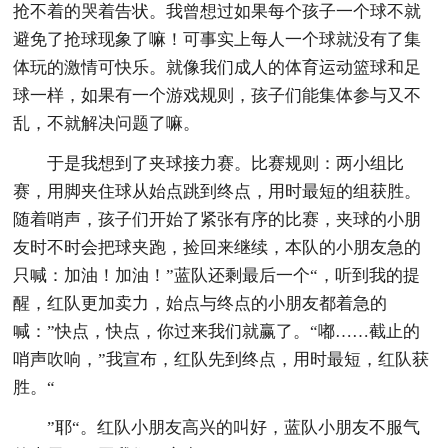
抢不着的哭着告状。我曾想过如果每个孩子一个球不就
避免了抢球现象了嘛！可事实上每人一个球就没有了集
体玩的激情可快乐。就像我们成人的体育运动篮球和足
球一样，如果有一个游戏规则，孩子们能集体参与又不
乱，不就解决问题了嘛。
于是我想到了夹球接力赛。比赛规则：两小组比
赛，用脚夹住球从始点跳到终点，用时最短的组获胜。
随着哨声，孩子们开始了紧张有序的比赛，夹球的小朋
友时不时会把球夹跑，捡回来继续，本队的小朋友急的
只喊：加油！加油！”蓝队还剩最后一个“，听到我的提
醒，红队更加卖力，始点与终点的小朋友都着急的
喊：”快点，快点，你过来我们就赢了。“嘟……截止的
哨声吹响，”我宣布，红队先到终点，用时最短，红队获
胜。“
”耶“。红队小朋友高兴的叫好，蓝队小朋友不服气