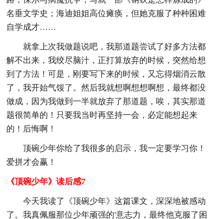
名垂文学史；海迪姐姐高位瘫痪，但她克服了种种困难
自学成才……
就拿上次我做题说吧，我那道题尝试了好多方法都
解不出来，我绞尽脑汁，正打算放弃的时候，突然给想
到了方法！可是，刚要写下来的时候，又忘得烟消云散
了，我开始气馁了。然后我就想啊想想啊想，最终都没
做成，因为我做到一半就放弃了那道题，唉，其实那道
题很简单的！只要我当时再坚持一会，必定能想起来
的！后悔啊！
顶碗少年你给了我很多的启示，我一定要学习你！
爱拼才会赢！
《顶碗少年》读后感7
今天我读了《顶碗少年》这篇课文，深深地被感动
了。我真佩服那位少年顽强的'意志力，最终他克服了困