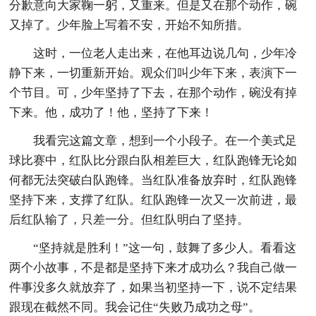
分歉意向大家鞠一躬，又重来。但是又在那个动作，碗
又掉了。少年脸上写着不安，开始不知所措。
这时，一位老人走出来，在他耳边说几句，少年冷
静下来，一切重新开始。观众们叫少年下来，表演下一
个节目。可，少年坚持了下去，在那个动作，碗没有掉
下来。他，成功了！他，坚持了下来！
我看完这篇文章，想到一个小段子。在一个美式足
球比赛中，红队比分跟白队相差巨大，红队跑锋无论如
何都无法突破白队跑锋。当红队准备放弃时，红队跑锋
坚持下来，支撑了红队。红队跑锋一次又一次前进，最
后红队输了，只差一分。但红队明白了坚持。
“坚持就是胜利！”这一句，鼓舞了多少人。看看这
两个小故事，不是都是坚持下来才成功么？我自己做一
件事没多久就放弃了，如果当初坚持一下，说不定结果
跟现在截然不同。我会记住“失败乃成功之母”。