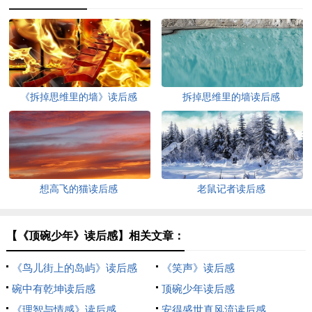
《拆掉思维里的墙》读后感
拆掉思维里的墙读后感
想高飞的猫读后感
老鼠记者读后感
【《顶碗少年》读后感】相关文章：
《鸟儿街上的岛屿》读后感
《笑声》读后感
碗中有乾坤读后感
顶碗少年读后感
《理智与情感》读后感
安得盛世真风流读后感