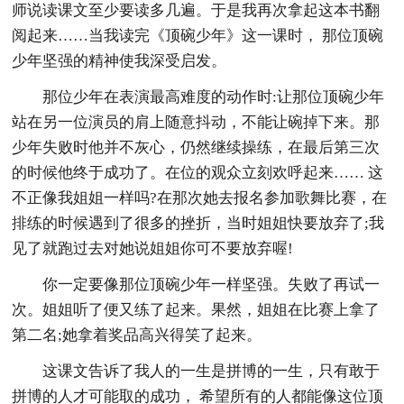
师说读课文至少要读多几遍。于是我再次拿起这本书翻
阅起来……当我读完《顶碗少年》这一课时， 那位顶碗
少年坚强的精神使我深受启发。
那位少年在表演最高难度的动作时:让那位顶碗少年
站在另一位演员的肩上随意抖动，不能让碗掉下来。那
少年失败时他并不灰心，仍然继续操练，在最后第三次
的时候他终于成功了。在位的观众立刻欢呼起来…… 这
不正像我姐姐一样吗?在那次她去报名参加歌舞比赛，在
排练的时候遇到了很多的挫折，当时姐姐快要放弃了;我
见了就跑过去对她说姐姐你可不要放弃喔!
你一定要像那位顶碗少年一样坚强。失败了再试一
次。姐姐听了便又练了起来。果然，姐姐在比赛上拿了
第二名;她拿着奖品高兴得笑了起来。
这课文告诉了我人的一生是拼博的一生，只有敢于
拼博的人才可能取的成功， 希望所有的人都能像这位顶