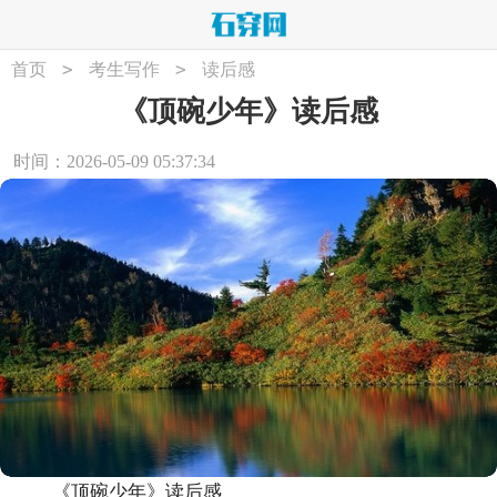
>
>
首页
考生写作
读后感
《顶碗少年》读后感
时间：2026-05-09 05:37:34
《顶碗少年》读后感