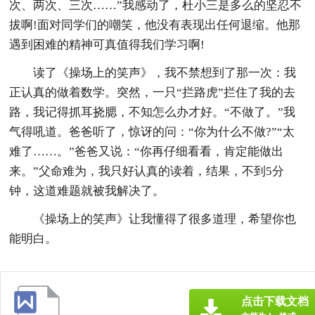
次、两次、三次……”我感动了，杜小三是多么的坚忍不
拔啊!面对同学们的嘲笑，他没有表现出任何退缩。他那
遇到困难的精神可真值得我们学习啊!
读了《操场上的笑声》，我不禁想到了那一次：我
正认真的做着数学。突然，一只“拦路虎”拦住了我的去
路，我记得抓耳挠腮，不知怎么办才好。“不做了。”我
气得吼道。爸爸听了，惊讶的问：“你为什么不做?”“太
难了……。”爸爸又说：“你再仔细看看，肯定能做出
来。”父命难为，我只好认真的读着，结果，不到5分
钟，这道难题就被我解决了。
《操场上的笑声》让我懂得了很多道理，希望你也
能明白。
点击下载文档