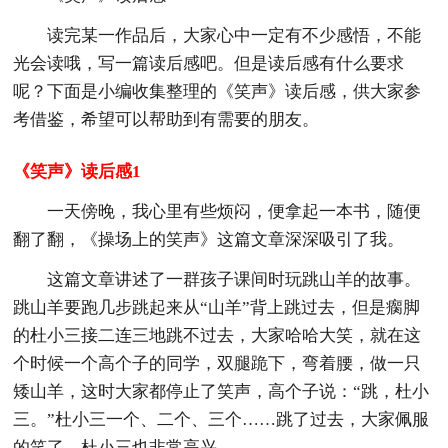
读完某一作品后，大家心中一定有不少感悟，不能
光会读哦，写一篇读后感吧。但是读后感有什么要求
呢？下面是小编收集整理的《笑声》读后感，供大家参
考借鉴，希望可以帮助到有需要的朋友。
《笑声》读后感1
一天傍晚，我心里有些烦闷，便拿起一本书，随便
翻了翻，《操场上的笑声》这篇文章深深吸引了我。
这篇文章讲述了一群孩子课间时玩跳山羊的故事。
跳山羊要跑几步跳起来从“山羊”背上跳过去，但是瘸脚
的杜小三接二连三地跳不过去，大家哈哈大笑，就在这
个时候一个高个子的同学，双腿跪下，弯着腰，做一只
矮山羊，这时大家都停止了笑声，高个子说：“跳，杜小
三。”杜小三一个、二个、三个……跳了过去，大家佩服
的笑了，杜小三也非常高兴。