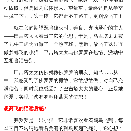
动四肢，但是因为它体形大、重量重，最终还是从半空
中掉了下去，这一摔，它都走不了路了，更别说飞了！
就在它的期望既将破灭时，善良、充满爱心的主人
——巴吉塔太太看出了它的心思，于是，马吉塔太太费
了九牛二虎之力做了一个热气球，然后，放飞了这只连
做梦都飞的小猫，巴吉塔太太与佛罗罗在热情、激动中
互相含泪告别。
巴吉塔太太仿佛就像佛罗罗的朋友、知己……从
中，我感受到了佛罗罗的勇敢，它敢想敢做，对自己充
满信心；同时我也感受到了巴吉塔太太的爱心，正是她
的爱，实现了佛罗罗翱翔蓝天的梦想！
想高飞的猫读后感2
弗罗罗是一只小猫，它非常喜欢看着鹳鸟飞翔，每
当它目不转睛地看着美丽的鹳鸟展翅飞翔时，它心想：