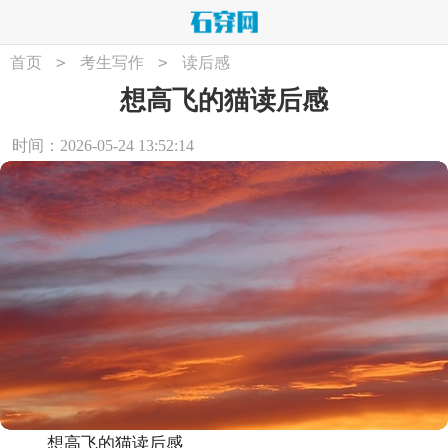
>
>
首页
考生写作
读后感
想高飞的猫读后感
时间：2026-05-24 13:52:14
想高飞的猫读后感