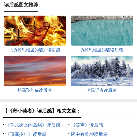
读后感图文推荐
《拆掉思维里的墙》读后感
拆掉思维里的墙读后感
想高飞的猫读后感
老鼠记者读后感
【《寄小读者》读后感】相关文章：
《鸟儿街上的岛屿》读后感
《笑声》读后感
《顶碗少年》读后感
碗中有乾坤读后感