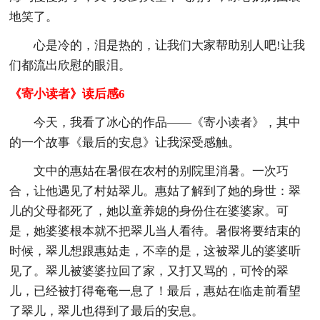
地笑了。
心是冷的，泪是热的，让我们大家帮助别人吧!让我
们都流出欣慰的眼泪。
《寄小读者》读后感6
今天，我看了冰心的作品——《寄小读者》，其中
的一个故事《最后的安息》让我深受感触。
文中的惠姑在暑假在农村的别院里消暑。一次巧
合，让他遇见了村姑翠儿。惠姑了解到了她的身世：翠
儿的父母都死了，她以童养媳的身份住在婆婆家。可
是，她婆婆根本就不把翠儿当人看待。暑假将要结束的
时候，翠儿想跟惠姑走，不幸的是，这被翠儿的婆婆听
见了。翠儿被婆婆拉回了家，又打又骂的，可怜的翠
儿，已经被打得奄奄一息了！最后，惠姑在临走前看望
了翠儿，翠儿也得到了最后的安息。